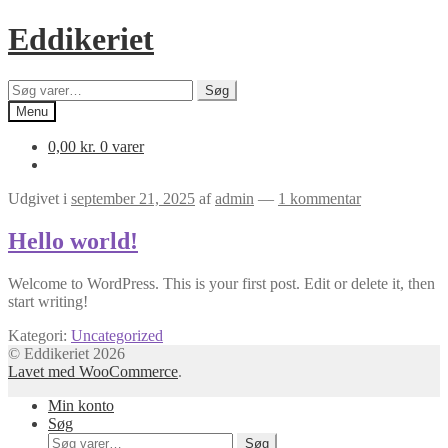
Spring
Spring
Eddikeriet
til
til
navigation
indhold
Søg
Søg
efter:
Menu
0,00
kr.
0 varer
Udgivet i
september 21, 2025
af
admin
—
1 kommentar
Hello world!
Welcome to WordPress. This is your first post. Edit or delete it, then
start writing!
Kategori:
Uncategorized
© Eddikeriet 2026
Lavet med WooCommerce
.
Min konto
Søg
Søg
Søg